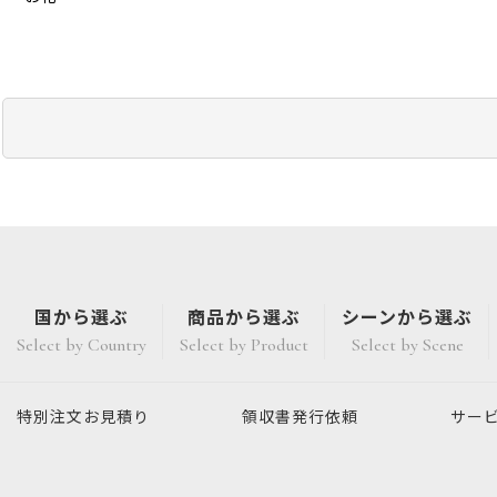
国から選ぶ
商品から選ぶ
シーンから選ぶ
Select by Country
Select by Product
Select by Scene
特別注文
お見積り
領収書発行
依頼
サー