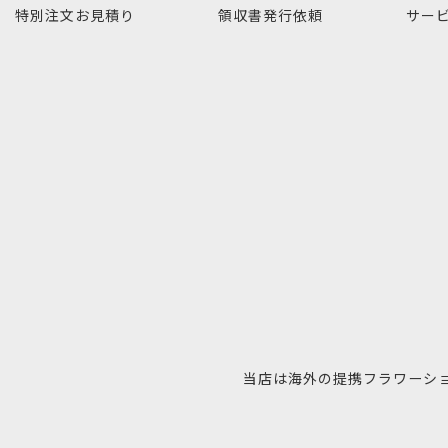
特別注文
お見積り
領収書発行
依頼
サー
当店は海外の提携フラワーシ