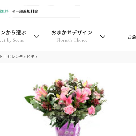
ーンから選ぶ
おまかせデザイン
お
ect by Scene
Florist's Choice
フト｜セレンディピティ