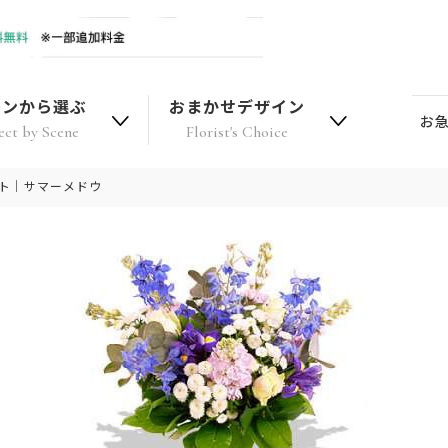
ーンから選ぶ
おまかせデザイン
お
ect by Scene
Florist's Choice
フト｜サマーメドウ