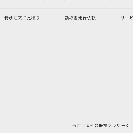
特別注文
お見積り
領収書発行
依頼
サー
当店は海外の提携フラワーシ