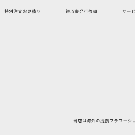
特別注文
お見積り
領収書発行
依頼
サー
当店は海外の提携フラワーシ