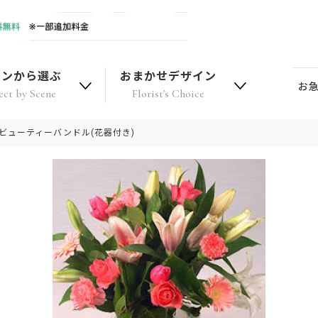
ーンから選ぶ
おまかせデザイン
お
ect by Scene
Florist's Choice
ビューティーバンドル(花器付き)