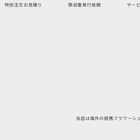
特別注文
お見積り
領収書発行
依頼
サー
当店は海外の提携フラワーシ