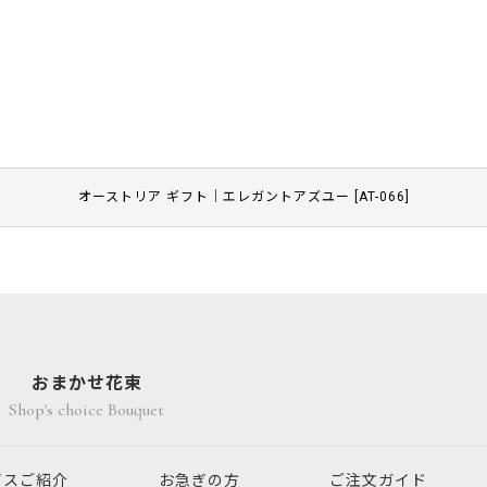
オーストリア ギフト｜エレガントアズユー
[
AT-066
]
おまかせ花束
Shop's choice Bouquet
ビスご紹介
お急ぎの方
ご注文ガイド