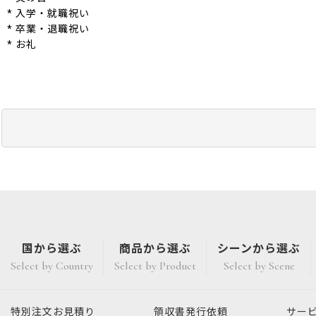
* 入学・就職祝い
* 卒業・退職祝い
* お礼
国から選ぶ
商品から選ぶ
シーンから選ぶ
Select by Country
Select by Product
Select by Scene
特別注文
お見積り
領収書発行
依頼
サー