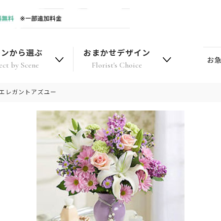
ーンから選ぶ
おまかせデザイン
お
ect by Scene
Florist's Choice
｜エレガントアズユー