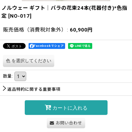
ノルウェー ギフト｜バラの花束24本(花器付き)*色指
定
[
NO-017
]
販売価格（消費税対象外）
:
60,900
円
Facebookでシェア
色
を選択してください
数量
:
返品特約に関する重要事項
カートに入れる
お問い合わせ