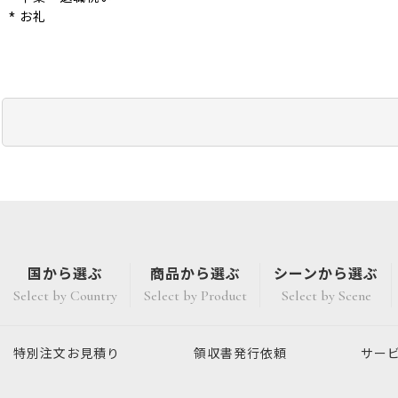
* お礼
国から選ぶ
商品から選ぶ
シーンから選ぶ
Select by Country
Select by Product
Select by Scene
特別注文
お見積り
領収書発行
依頼
サー