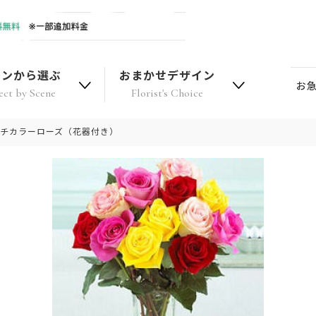
ーンから選ぶ
おまかせデザイン
お
ect by Scene
Florist's Choice
ルチカラーローズ（花器付き）