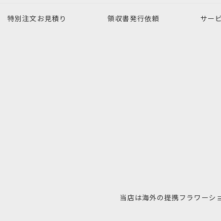
特別注文
お見積り
領収書発行
依頼
サー
当店は海外の提携フラワーシ