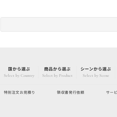
国から選ぶ
商品から選ぶ
シーンから選ぶ
Select by Country
Select by Product
Select by Scene
特別注文
お見積り
領収書発行
依頼
サー