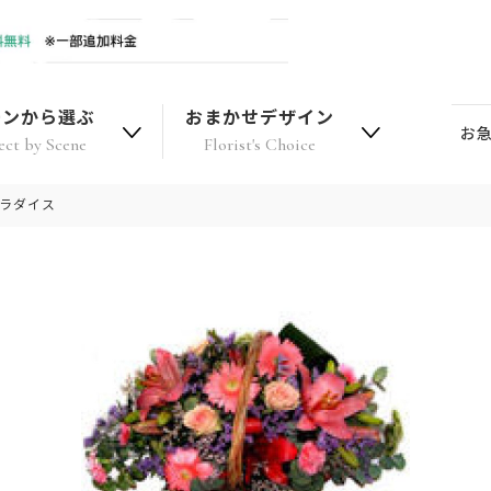
ーンから選ぶ
おまかせデザイン
お
ect by Scene
Florist's Choice
パラダイス