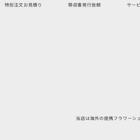
特別注文
お見積り
領収書発行
依頼
サー
当店は海外の提携フラワーシ