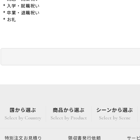
* 入学・就職祝い
* 卒業・退職祝い
* お礼
国から選ぶ
商品から選ぶ
シーンから選ぶ
Select by Country
Select by Product
Select by Scene
特別注文
お見積り
領収書発行
依頼
サー