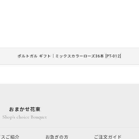
ポルトガル ギフト｜ミックスカラーローズ36本
[
PT-012
]
おまかせ花束
Shop's choice Bouquet
ビスご紹介
お急ぎの方
ご注文ガイド