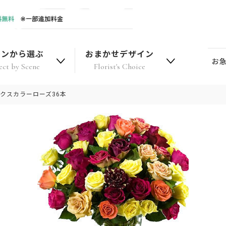
ーンから選ぶ
おまかせデザイン
お
ect by Scene
Florist's Choice
クスカラーローズ36本