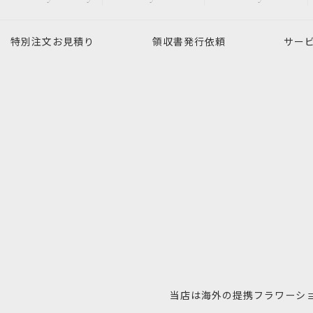
特別注文
お見積り
領収書発行
依頼
サー
当店は海外の提携フラワーシ