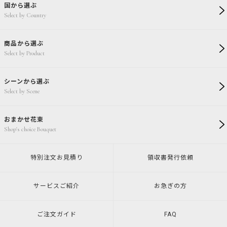
国から選ぶ
Select by Country
商品から選ぶ
Select by Product
シーンから選ぶ
Select by Scene
おまかせ花束
Shop's choice Bouquet
特別注文
お見積り
領収書発行
依頼
サービスご紹介
お急ぎの方
ご注文ガイド
FAQ