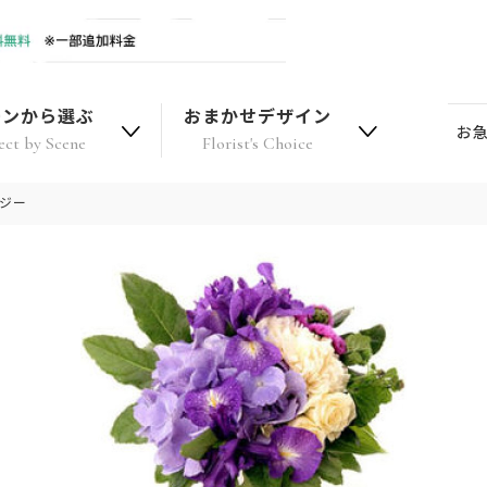
ーンから選ぶ
おまかせデザイン
お
ect by Scene
Florist's Choice
ージー