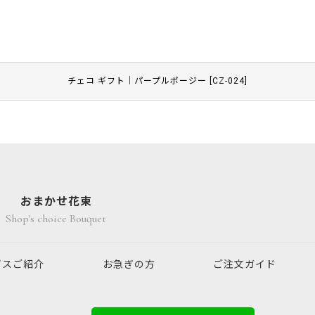
チェコ ギフト｜パープルポージー
[
CZ-024
]
おまかせ花束
Shop's choice Bouquet
ビスご紹介
お急ぎの方
ご注文ガイド