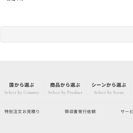
国から選ぶ
商品から選ぶ
シーンから選ぶ
Select by Country
Select by Product
Select by Scene
特別注文
お見積り
領収書発行
依頼
サー