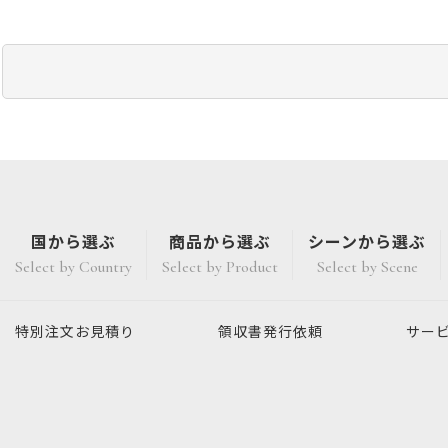
国から選ぶ
商品から選ぶ
シーンから選ぶ
Select by Country
Select by Product
Select by Scene
特別注文
お見積り
領収書発行
依頼
サー