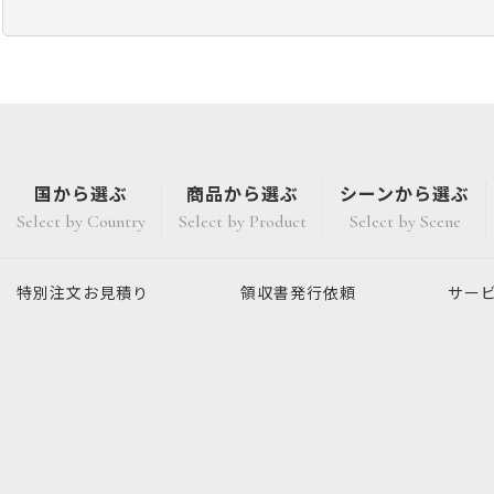
国から選ぶ
商品から選ぶ
シーンから選ぶ
Select by Country
Select by Product
Select by Scene
特別注文
お見積り
領収書発行
依頼
サー