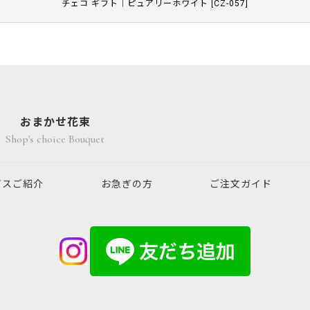
チェコ ギフト｜ピュアリーホワイト
[
CZ-057
]
おまかせ花束
Shop's choice Bouquet
ビスご紹介
お急ぎの方
ご注文ガイド