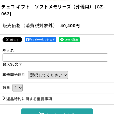
チェコ ギフト｜ソフトメモリーズ（葬儀用）
[
CZ-
062
]
販売価格（消費税対象外）
:
40,400
円
Facebookでシェア
故人名
:
最大30文字
葬儀開始時刻
:
数量
:
返品特約に関する重要事項