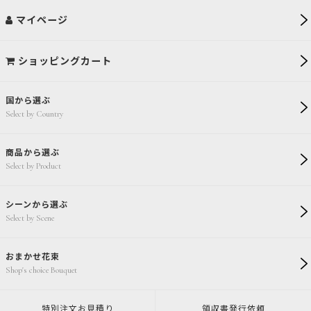
マイページ
ショッピングカート
国から選ぶ
Select by Country
商品から選ぶ
Select by Product
シーンから選ぶ
Select by Scene
おまかせ花束
Shop's choice Bouquet
特別注文
お見積り
領収書発行
依頼