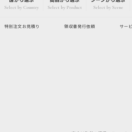
国から選ぶ
商品から選ぶ
シーンから選ぶ
Select by Country
Select by Product
Select by Scene
特別注文
お見積り
領収書発行
依頼
サー