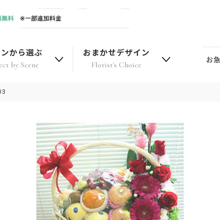
ーンから選ぶ
おまかせデザイン
お
ect by Scene
Florist's Choice
03