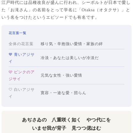
江戸時代には品種改良が盛んに行われ、シーボルトが日本で愛し
た「お滝さん」の名前をとって学名に「Otaksa（オタクサ）」と
いう名をつけたというエピソードでも有名です。
花言葉一覧
全体の花言葉
移り気・辛抱強い愛情・家族の絆
💙 青いアジサ
冷淡・あなたは美しいが冷淡だ
イ
🩷 ピンクのア
元気な女性・強い愛情
ジサイ
🤍 白いアジサ
寛容・一途な愛・団らん
イ
あぢさゐの 八重咲く如く やつ代にを
いませ我が背子 見つつ偲はむ