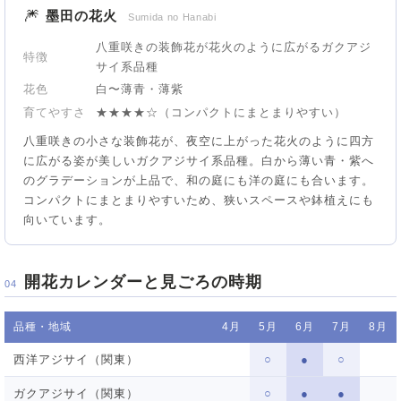
🎆
墨田の花火
Sumida no Hanabi
八重咲きの装飾花が花火のように広がるガクアジ
特徴
サイ系品種
花色
白〜薄青・薄紫
育てやすさ
★★★★☆（コンパクトにまとまりやすい）
八重咲きの小さな装飾花が、夜空に上がった花火のように四方
に広がる姿が美しいガクアジサイ系品種。白から薄い青・紫へ
のグラデーションが上品で、和の庭にも洋の庭にも合います。
コンパクトにまとまりやすいため、狭いスペースや鉢植えにも
向いています。
開花カレンダーと見ごろの時期
04
品種・地域
4月
5月
6月
7月
8月
西洋アジサイ（関東）
○
●
○
ガクアジサイ（関東）
○
●
●