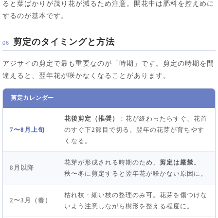
ると葉ばかりが茂り花が減るため注意。開花中は肥料を控えめに
するのが基本です。
剪定のタイミングと方法
06
アジサイの剪定で最も重要なのが「時期」です。剪定の時期を間
違えると、翌年花が咲かなくなることがあります。
剪定カレンダー
花後剪定（推奨）
：花が終わったらすぐ、花首
7〜8月上旬
のすぐ下2節目で切る。翌年の花芽が育ちやす
くなる。
花芽が形成される時期のため、
剪定は厳禁
。
8月以降
秋〜冬に剪定すると翌年花が咲かない原因に。
枯れ枝・細い枝の整理のみ可。花芽を傷つけな
2〜3月（春）
いよう注意しながら樹形を整える程度に。