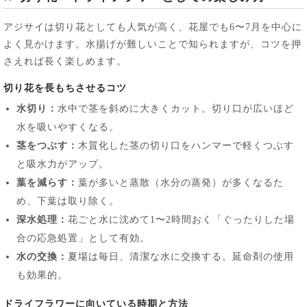
アジサイは切り花としても人気が高く、花屋でも6〜7月を中心に
よく見かけます。水揚げが難しいことで知られますが、コツを押
さえれば長く楽しめます。
切り花を長もちさせるコツ
水切り：
水中で茎を斜めに大きくカット。切り口が広いほど
水を吸いやすくなる。
茎をつぶす：
木質化した茎の切り口をハンマーで軽くつぶす
と吸水力がアップ。
葉を減らす：
葉が多いと蒸散（水分の蒸発）が多くなるた
め、下葉は取り除く。
深水処理：
花ごと水に沈めて1〜2時間おく「ぐったりした場
合の応急処置」として有効。
水の交換：
夏場は毎日、清潔な水に交換する。延命剤の使用
も効果的。
ドライフラワーに向いている時期と方法