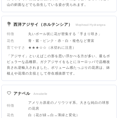
山の斜面などでも自生している姿が見られます。
💐
西洋アジサイ（ホルテンシア）
Mophead Hydrangea
特徴
丸いボール状に花が密集する「手まり咲き」
花色
青・紫・ピンク・赤・白・複色など豊富
育てやすさ
★★★☆☆（水切れに注意）
「アジサイ」といえばこの形を思い浮かべる方が多い、最もポ
ピュラーな品種群。ガクアジサイをもとにヨーロッパで品種改
良され逆輸入されました。ボリューム感たっぷりの花房は、鉢
植えや花壇の主役として存在感抜群です。
🤍
アナベル
Annabelle
アメリカ原産のノリウツギ系。大きな純白の球形
特徴
の花房
花色
白（花が緑→白→薄緑と変化）