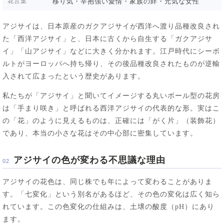
花言葉
移り気・辛抱強い愛情・家族の絆・元気な女性
アジサイは、日本原産のガクアジサイが西洋へ渡り品種改良され
た「西洋アジサイ」と、日本に古くから自生する「ガクアジサ
イ」「山アジサイ」などに大きく分かれます。江戸時代にシーボ
ルトがヨーロッパへ持ち帰り、その後品種改良されたものが逆輸
入されて広まったという歴史があります。
私たちが「アジサイ」と聞いてイメージする丸いボール型の花房
は「手まり咲き」と呼ばれる西洋アジサイの代表的な形。実はこ
の「花」のように見えるものは、正確には「がく片」（装飾花）
であり、本当の小さな花はその中心部に密集しています。
アジサイの色が変わる不思議な理由
02
アジサイの花色は、同じ株でも年によって変わることがありま
す。「七変化」という別名があるほど、その色の変化は広く知ら
れています。この色変化の仕組みは、土壌の酸度（pH）にあり
ます。