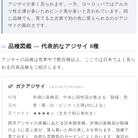
アジサイが多く見られます。一方、ヨーロッパではアルカ
リ性土壌が多いためピンク系が多いと言われています。同
じ品種でも、育てる土次第で別の色に変えられるのがアジ
サイの面白さです。
品種図鑑 — 代表的なアジサイ 8種
03
アジサイの品種は世界中で数百種以上。ここでは日本でよく見ら
れる代表品種をご紹介します。
🌿
ガクアジサイ
Lacecap Hydrangea
特徴
外側に装飾花、中央に両性花が集まる「額縁」型
花色
青・紫・白・ピンク（土壌pHによる）
育てやすさ
★★★★☆（丈夫で初心者向き）
西洋アジサイの原種にあたる日本固有種。外側の装飾花が額縁
のように並ぶ姿が、落ち着いた和の美しさを持ちます。強健で
育てやすく、自然な雰囲気のガーデンによく合います。海辺や