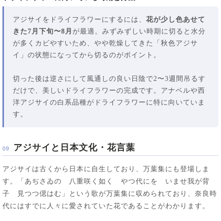
アジサイをドライフラワーにするには、
花が少し色あせて
きた7月下旬〜8月
が最適。みずみずしい時期に切ると水分
が多くカビやすいため、やや乾燥してきた「秋色アジサ
イ」の状態になってから切るのがポイント。
切った後は逆さにして風通しの良い日陰で2〜3週間吊るす
だけで、美しいドライフラワーの完成です。アナベルや西
洋アジサイの白系品種がドライフラワーに特に向いていま
す。
アジサイと日本文化・花言葉
09
アジサイは古くから日本に自生しており、万葉集にも登場しま
す。「あぢさゐの 八重咲く如く やつ代にを いませ我が背
子 見つつ偲はむ」という歌が万葉集に収められており、奈良時
代にはすでに人々に愛されていた花であることがわかります。