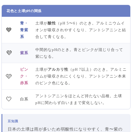
花色と土壌pHの関係
青・
土壌が
酸性
（pH 5〜6）のとき。アルミニウムイ
💙
青紫
オンが吸収されやすくなり、アントシアニンと結
系
合して青くなる。
中間的なpHのとき。青とピンクが混じり合って
💜
紫系
紫になる。
ピン
土壌が
アルカリ性
（pH 7以上）のとき。アルミニ
🩷
ク・
ウムが吸収されにくくなり、アントシアニン本来
赤系
のピンク色になる。
アントシアニンをほとんど持たない品種。土壌
🤍
白系
pHに関わらず白いままで変化しない。
豆知識
日本の土壌は雨が多いため弱酸性になりやすく、青〜紫の