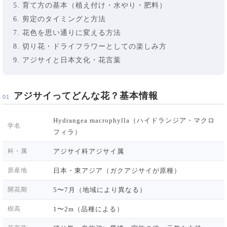
育て方の基本（植え付け・水やり・肥料）
剪定のタイミングと方法
花色を思い通りに変える方法
切り花・ドライフラワーとしての楽しみ方
アジサイと日本文化・花言葉
アジサイってどんな花？基本情報
01
Hydrangea macrophylla（ハイドランジア・マクロ
学名
フィラ）
科・属
アジサイ科アジサイ属
原産地
日本・東アジア（ガクアジサイが原種）
開花期
5〜7月（地域により異なる）
樹高
1〜2m（品種による）