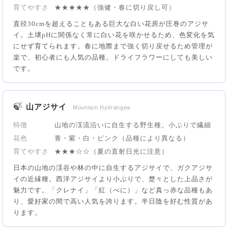
育てやすさ
★★★★★（強健・春に切り戻し可）
直径30cmを超えることもある巨大な白い花房が圧巻のアジサ
イ。土壌pHに関係なく常に白い花を咲かせるため、色変化を気
にせず育てられます。春に地際まで強く切り戻せるため管理が
楽で、初心者にも人気の品種。ドライフラワーにしても美しい
です。
🍃
山アジサイ
Mountain Hydrangea
特徴
山地の渓流沿いに自生する野生種。小ぶりで繊細
花色
青・紫・白・ピンク（品種により異なる）
育てやすさ
★★★☆☆（夏の直射日光に注意）
日本の山地の渓谷や林の中に自生するアジサイで、ガクアジサ
イの近縁種。西洋アジサイより小ぶりで、楚々とした上品さが
魅力です。「クレナイ」「紅（べに）」など真っ赤な品種もあ
り、愛好家の間で高い人気を誇ります。半日陰を好む性質があ
ります。