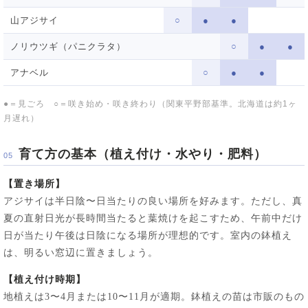
山アジサイ
○
●
●
ノリウツギ（パニクラタ）
○
●
●
アナベル
○
●
●
●＝見ごろ ○＝咲き始め・咲き終わり（関東平野部基準。北海道は約1ヶ
月遅れ）
育て方の基本（植え付け・水やり・肥料）
05
【置き場所】
アジサイは半日陰〜日当たりの良い場所を好みます。ただし、真
夏の直射日光が長時間当たると葉焼けを起こすため、午前中だけ
日が当たり午後は日陰になる場所が理想的です。室内の鉢植え
は、明るい窓辺に置きましょう。
【植え付け時期】
地植えは3〜4月または10〜11月が適期。鉢植えの苗は市販のもの