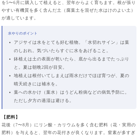
を5〜6月に購入して植えると、翌年からよく育ちます。根が張り
やすい有機質を多く含んだ土（腐葉土を混ぜた水はけのよい土）
が適しています。
水やりのポイント
アジサイは水をとても好む植物。「水切れサイン」は葉
のしおれ。気づいたらすぐに水をあげること。
鉢植えは土の表面が乾いたら、底から出るまでたっぷり
と。夏は朝晩2回が目安。
地植えは根付いてしまえば雨水だけでほぼ育つが、夏の
晴天続きには補水を。
葉への水かけ（葉水）はうどん粉病などの病気予防に。
ただし夕方の過湿は避ける。
【肥料】
花後（7〜8月）にリン酸・カリウムを多く含む肥料（花・実用の
肥料）を与えると、翌年の花付きが良くなります。窒素が多すぎ