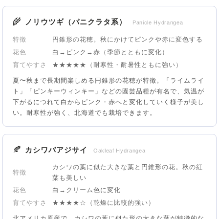
🌾
ノリウツギ（パニクラタ系）
Panicle Hydrangea
特徴
円錐形の花穂。秋にかけてピンクや赤に変色する
花色
白→ピンク→赤（季節とともに変化）
育てやすさ
★★★★★（耐寒性・耐暑性ともに強い）
夏〜秋まで長期間楽しめる円錐形の花穂が特徴。「ライムライ
ト」「ピンキーウィンキー」などの園芸品種が有名で、気温が
下がるにつれて白からピンク・赤へと変化していく様子が美し
い。耐寒性が強く、北海道でも栽培できます。
🍂
カシワバアジサイ
Oakleaf Hydrangea
カシワの葉に似た大きな葉と円錐形の花。秋の紅
特徴
葉も美しい
花色
白→クリーム色に変化
育てやすさ
★★★★☆（乾燥に比較的強い）
北アメリカ原産で、カシワの葉に似た形の大きな葉が特徴的な