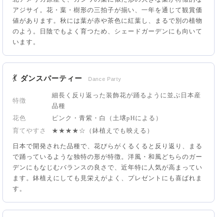
アジサイ。花・葉・樹形の三拍子が揃い、一年を通じて観賞価
値があります。秋には葉が赤や茶色に紅葉し、まるで別の植物
のよう。日陰でもよく育つため、シェードガーデンにも向いて
います。
💃
ダンスパーティー
Dance Party
細長く反り返った装飾花が踊るように並ぶ日本産
特徴
品種
花色
ピンク・青紫・白（土壌pHによる）
育てやすさ
★★★★☆（鉢植えでも映える）
日本で開発された品種で、花びらがくるくると反り返り、まる
で踊っているような独特の形が特徴。洋風・和風どちらのガー
デンにもなじむバランスの良さで、近年特に人気が高まってい
ます。鉢植えにしても見栄えがよく、プレゼントにも喜ばれま
す。