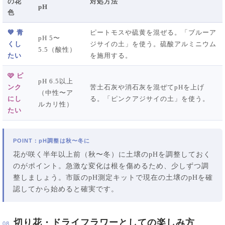
の花
対処方法
pH
色
💙 青
ピートモスや硫黄を混ぜる。「ブルーア
pH 5〜
くし
ジサイの土」を使う。硫酸アルミニウム
5.5（酸性）
たい
を施用する。
🩷 ピ
pH 6.5以上
ンク
苦土石灰や消石灰を混ぜてpHを上げ
（中性〜ア
にし
る。「ピンクアジサイの土」を使う。
ルカリ性）
たい
POINT：pH調整は秋〜冬に
花が咲く半年以上前（秋〜冬）に土壌のpHを調整しておく
のがポイント。急激な変化は根を傷めるため、少しずつ調
整しましょう。市販のpH測定キットで現在の土壌のpHを確
認してから始めると確実です。
切り花・ドライフラワーとしての楽しみ方
08