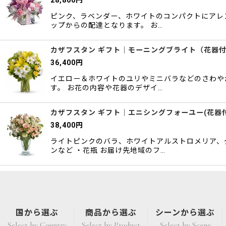
28,800
円
ピンク、ラベンダー、ホワイトのコンパクトにアレン
ップからの配達となります。 お…
カザフスタン ギフト｜モーニングブライト（花器
36,400
円
イエロー＆ホワイトのユリやミニバラなどのさわやか
す。 お花の内容や花器のデザイ…
カザフスタン ギフト｜エニシングフォーユー(花器
38,400
円
ライトピンクのバラ、ホワイトアルストロメリア、
ンなど ・花瓶 お届け先地域のフ…
国から選ぶ
商品から選ぶ
シーンから選ぶ
Select by Country
Select by Product
Select by Scene