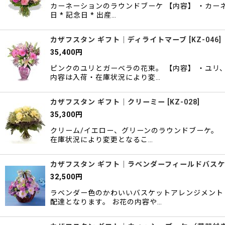
カーネーションのラウンドブーケ 【内容】 ・カー
日 * 記念日 * 出産…
カザフスタン ギフト｜ディライトマーブ
[
KZ-046
]
35,400
円
ピンクのユリとガーベラの花束。 【内容】 ・ユリ
内容は入荷・在庫状況により変…
カザフスタン ギフト｜クリーミー
[
KZ-028
]
35,300
円
クリーム/イエロー、グリーンのラウンドブーケ。 
在庫状況により変更となるこ…
カザフスタン ギフト｜ラベンダーフィールドバス
32,500
円
ラベンダー色のかわいいバスケットアレンジメント
配達となります。 お花の内容や…