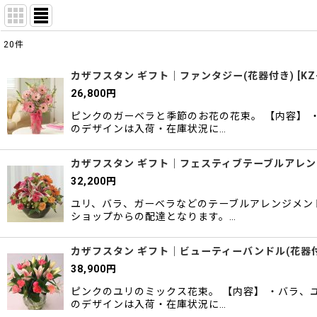
20
件
表示数
:
カザフスタン ギフト｜ファンタジー(花器付き)
[
KZ
26,800
円
並び順
:
ピンクのガーベラと季節のお花の花束。 【内容】 
のデザインは入荷・在庫状況に…
カザフスタン ギフト｜フェスティブテーブルアレ
32,200
円
ユリ、バラ、ガーベラなどのテーブルアレンジメント
ショップからの配達となります。…
カザフスタン ギフト｜ビューティーバンドル(花器
38,900
円
ピンクのユリのミックス花束。 【内容】 ・バラ、
のデザインは入荷・在庫状況に…