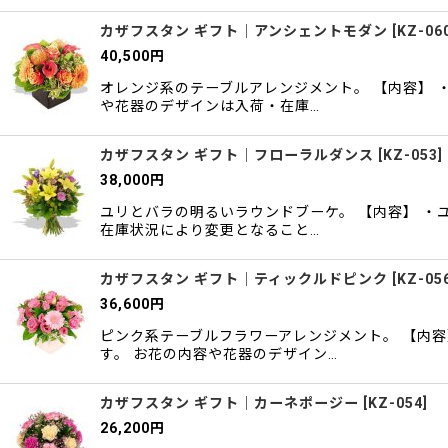
カザフスタン ギフト｜アンシェントモダン
[
KZ-06
40,500
円
オレンジ系のテーブルアレンジメント。 【内容】 
や花器のデザインは入荷・在庫…
カザフスタン ギフト｜フローラルダンス
[
KZ-053
]
38,000
円
ユリとバラの明るいラウンドブーケ。 【内容】 ・
在庫状況により変更となること…
カザフスタン ギフト｜ティックルドピンク
[
KZ-05
36,600
円
ピンク系テーブルフラワーアレンジメント。 【内容
す。 お花の内容や花器のデザイン…
カザフスタン ギフト｜カーネポージー
[
KZ-054
]
26,200
円