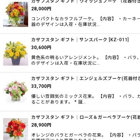
カザフスタン ギフト｜ウィッシュブーケ （花器付
28,000
円
コンパクトなカラフルブーケ。 【内容】 ・カーネ
器のデザインは入荷・在庫状況…
カザフスタン ギフト｜サンスパーク
[
KZ-011
]
30,600
円
黄色系の明るいアレンジメント。 【内容】 ・バラ
のデザインは入荷・在庫状況に…
カザフスタン ギフト｜エンジェルズブーケ(花器付き
33,700
円
優しい雰囲気のミックス花束。 【内容】 ・バラ、
ることがあります。 * 誕…
カザフスタン ギフト｜ローズ＆ガーベラブーケ(花
28,900
円
オレンジのバラとガーベラの花束。 【内容】 ・バ