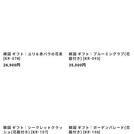
韓国 ギフト｜ユリ＆赤バラの花束
韓国 ギフト｜ブルーミングラブ(花
[
KR-078
]
器付き)
[
KR-093
]
26,900
円
35,000
円
韓国 ギフト｜シークレットクラッ
韓国 ギフト｜ガーデンパレード(花
シュ(花器付き)
[
KR-107
]
器付き)
[
KR-106
]