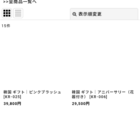
>>全商品一覧へ
表示順変更
閉じる
15
件
表示数
:
並び順
:
絞り込む
韓国 ギフト｜ピンクブラッシュ
韓国 ギフト｜アニバーサリー（花
[
KR-025
]
器付き）
[
KR-006
]
39,800
円
29,500
円