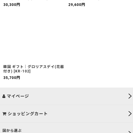
30,300
円
29,600
円
韓国 ギフト｜グロリアスデイ(花器
付き)
[
KR-102
]
35,700
円
マイページ
ショッピングカート
国から選ぶ