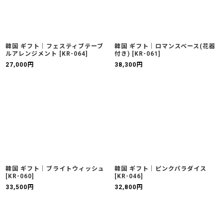
韓国 ギフト｜フェスティブテーブ
韓国 ギフト｜ロマンスベース(花器
ルアレンジメント
[
KR-064
]
付き)
[
KR-061
]
27,000
円
38,300
円
韓国 ギフト｜ブライトウィッシュ
韓国 ギフト｜ピンクパラダイス
[
KR-060
]
[
KR-046
]
33,500
円
32,800
円