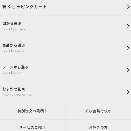
ショッピングカート
国から選ぶ
Select by Country
商品から選ぶ
Select by Product
シーンから選ぶ
Select by Scene
おまかせ花束
Shop's choice Bouquet
特別注文
お見積り
領収書発行
依頼
サービスご紹介
お急ぎの方