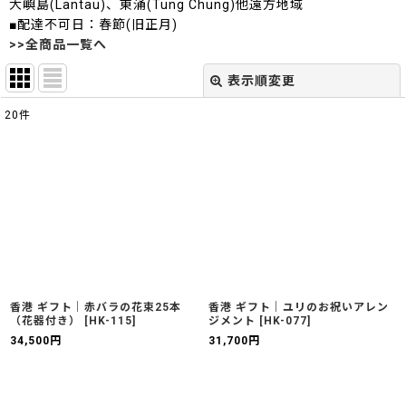
大嶼島(Lantau)、東涌(Tung Chung)他遠方地域
■配達不可日：春節(旧正月)
>>全商品一覧へ
表示順変更
閉じる
20
件
表示数
:
並び順
:
絞り込む
香港 ギフト｜赤バラの花束25本
香港 ギフト｜ユリのお祝いアレン
（花器付き）
[
HK-115
]
ジメント
[
HK-077
]
34,500
円
31,700
円