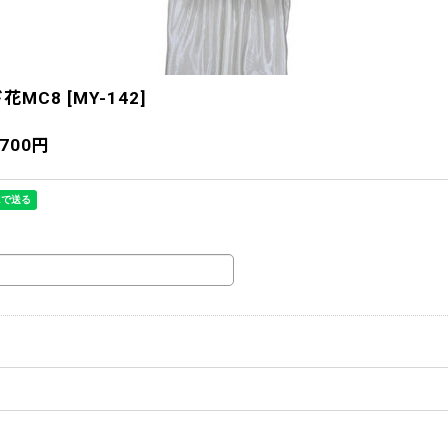
花MC8
[
MY-142
]
,700
円