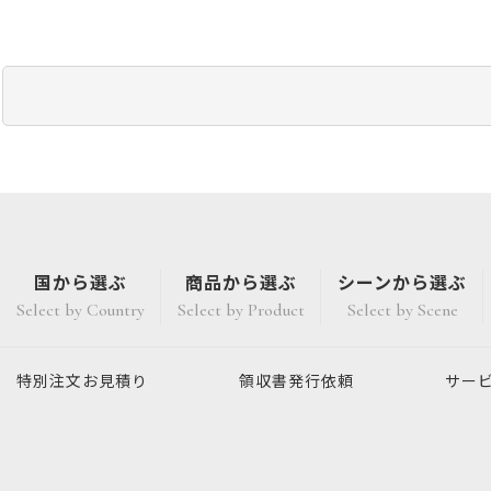
国から選ぶ
商品から選ぶ
シーンから選ぶ
Select by Country
Select by Product
Select by Scene
特別注文
お見積り
領収書発行
依頼
サー