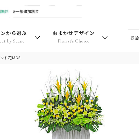
ーンから選ぶ
おまかせデザイン
お
ect by Scene
Florist's Choice
ンド花MC8