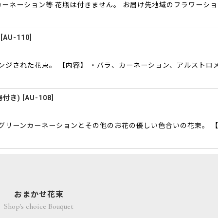
カーネーション等 花瓶は付きません。 お届け先地域のフラワーシ
[
AU-110
]
ジされた花束。 【内容】 ・バラ、カーネーション、アルストロメ
器付き)
[
AU-108
]
グリーンカーネーションとその他のお花の優しい色合いの花束。 【
おまかせ花束
Shop's choice Bouquet