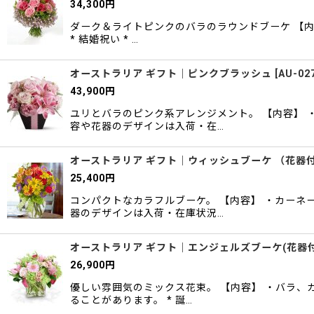
34,300
円
ダーク＆ライトピンクのバラのラウンドブーケ 【内容
* 結婚祝い * …
オーストラリア ギフト｜ピンクブラッシュ
[
AU-02
43,900
円
ユリとバラのピンク系アレンジメント。 【内容】 
容や花器のデザインは入荷・在…
オーストラリア ギフト｜ウィッシュブーケ （花器
25,400
円
コンパクトなカラフルブーケ。 【内容】 ・カーネ
器のデザインは入荷・在庫状況…
オーストラリア ギフト｜エンジェルズブーケ(花器付
26,900
円
優しい雰囲気のミックス花束。 【内容】 ・バラ、
ることがあります。 * 誕…