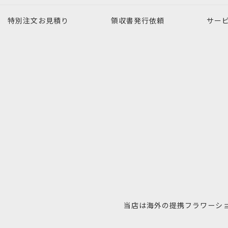
特別注文
お見積り
領収書発行
依頼
サー
当店は海外の提携フラワーシ