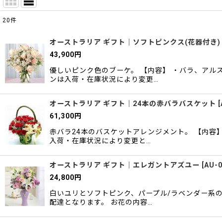
20
件
表示数
:
オーストラリア ギフト｜ソフトピンクス(花器付き)
43,900
円
並び順
:
優しいピンク色のブーケ。 【内容】 ・バラ、アル
ンは入荷・在庫状況により変更…
オーストラリア ギフト｜24本の赤バラバスケット
[
61,300
円
赤バラ24本のバスケットアレンジメント。 【内容
入荷・在庫状況により変更と…
オーストラリア ギフト｜エレガントアズユー
[
AU-
24,800
円
白いユリとソフトピンク、パープル/ラベンダー系の
配達となります。 お花の内容…