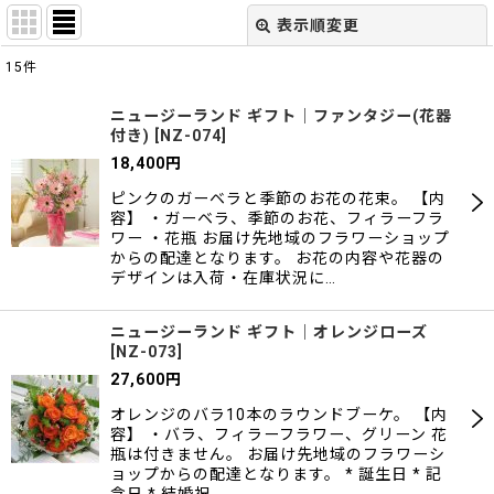
表示順変更
閉じる
15
件
表示数
:
ニュージーランド ギフト｜ファンタジー(花器
付き)
[
NZ-074
]
並び順
:
18,400
円
ピンクのガーベラと季節のお花の花束。 【内
絞り込む
容】 ・ガーベラ、季節のお花、フィラーフラ
ワー ・花瓶 お届け先地域のフラワーショップ
からの配達となります。 お花の内容や花器の
デザインは入荷・在庫状況に…
ニュージーランド ギフト｜オレンジローズ
[
NZ-073
]
27,600
円
オレンジのバラ10本のラウンドブーケ。 【内
容】 ・バラ、フィラーフラワー、グリーン 花
瓶は付きません。 お届け先地域のフラワーシ
ョップからの配達となります。 * 誕生日 * 記