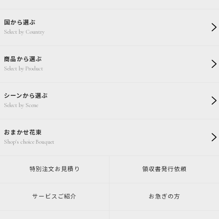
国から選ぶ
Select by Country
商品から選ぶ
Select by Product
シーンから選ぶ
Select by Scene
おまかせ花束
Shop's choice Bouquet
特別注文
お見積り
領収書発行
依頼
サービスご紹介
お急ぎの方