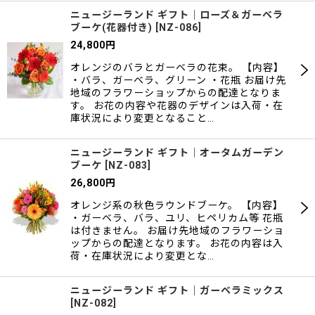
ニュージーランド ギフト｜ローズ＆ガーベラ
ブーケ(花器付き)
[
NZ-086
]
24,800
円
オレンジのバラとガーベラの花束。 【内容】
・バラ、ガーベラ、グリーン ・花瓶 お届け先
地域のフラワーショップからの配達となりま
す。 お花の内容や花器のデザインは入荷・在
庫状況により変更となること…
ニュージーランド ギフト｜オータムガーデン
ブーケ
[
NZ-083
]
26,800
円
オレンジ系の秋色ラウンドブーケ。 【内容】
・ガーベラ、バラ、ユリ、ヒペリカム等 花瓶
は付きません。 お届け先地域のフラワーショ
ップからの配達となります。 お花の内容は入
荷・在庫状況により変更とな…
ニュージーランド ギフト｜ガーベラミックス
[
NZ-082
]