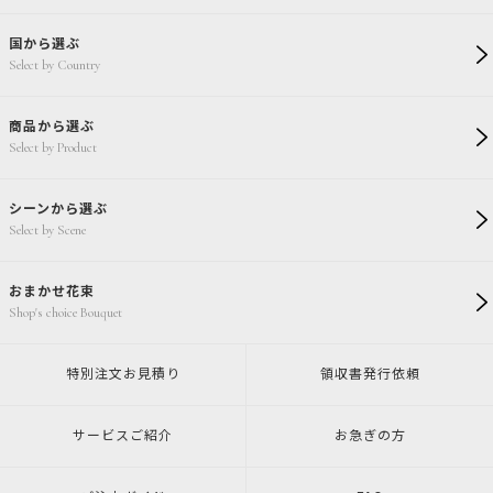
国から選ぶ
Select by Country
商品から選ぶ
Select by Product
シーンから選ぶ
Select by Scene
おまかせ花束
Shop's choice Bouquet
特別注文
お見積り
領収書発行
依頼
サービスご紹介
お急ぎの方