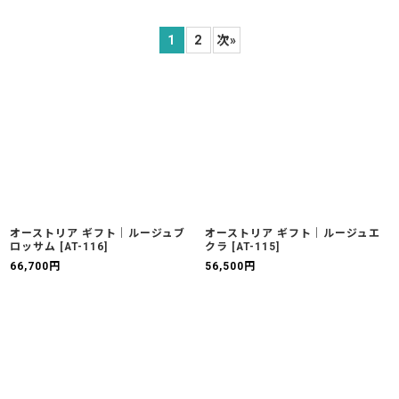
表示数
:
1
2
次
»
並び順
:
絞り込む
オーストリア ギフト｜ルージュブ
オーストリア ギフト｜ルージュエ
ロッサム
[
AT-116
]
クラ
[
AT-115
]
66,700
円
56,500
円