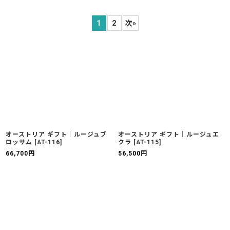
表示数
:
1
2
次
»
並び順
:
絞り込む
オーストリア ギフト｜ルージュブ
オーストリア ギフト｜ルージュエ
ロッサム
[
AT-116
]
クラ
[
AT-115
]
66,700
円
56,500
円