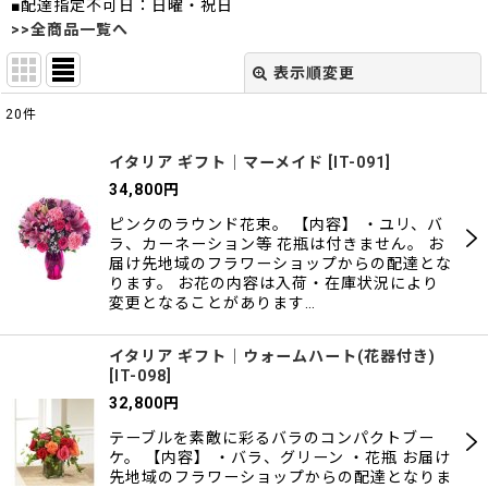
■配達指定不可日：日曜・祝日
>>全商品一覧へ
表示順変更
閉じる
20
件
表示数
:
イタリア ギフト｜マーメイド
[
IT-091
]
34,800
円
並び順
:
ピンクのラウンド花束。 【内容】 ・ユリ、バ
ラ、カーネーション等 花瓶は付きません。 お
絞り込む
届け先地域のフラワーショップからの配達とな
ります。 お花の内容は入荷・在庫状況により
変更となることがあります…
イタリア ギフト｜ウォームハート(花器付き)
[
IT-098
]
32,800
円
テーブルを素敵に彩るバラのコンパクトブー
ケ。 【内容】 ・バラ、グリーン ・花瓶 お届け
先地域のフラワーショップからの配達となりま