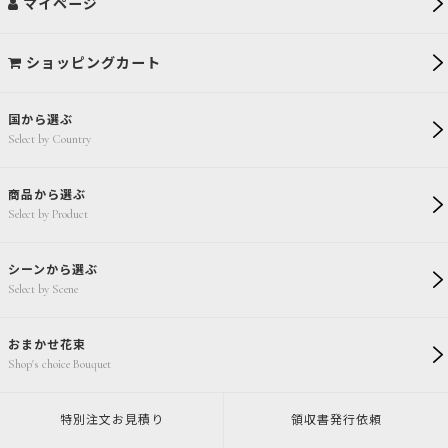
マイページ
ショッピングカート
国から選ぶ
Select by Country
商品から選ぶ
Select by Product
シーンから選ぶ
Select by Scene
おまかせ花束
Shop's choice Bouquet
特別注文
お見積り
領収書発行
依頼