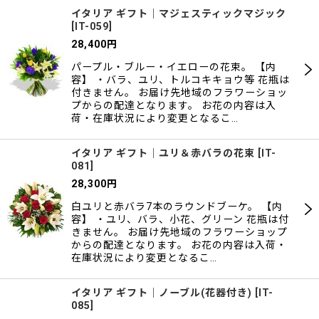
イタリア ギフト｜マジェスティックマジック
[
IT-059
]
28,400
円
パープル・ブルー・イエローの花束。 【内
容】 ・バラ、ユリ、トルコキキョウ等 花瓶は
付きません。 お届け先地域のフラワーショッ
プからの配達となります。 お花の内容は入
荷・在庫状況により変更となるこ…
イタリア ギフト｜ユリ＆赤バラの花束
[
IT-
081
]
28,300
円
白ユリと赤バラ7本のラウンドブーケ。 【内
容】 ・ユリ、バラ、小花、グリーン 花瓶は付
きません。 お届け先地域のフラワーショップ
からの配達となります。 お花の内容は入荷・
在庫状況により変更となるこ…
イタリア ギフト｜ノーブル(花器付き)
[
IT-
085
]