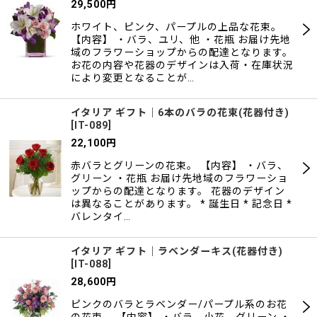
29,500
円
ホワイト、ピンク、パープルの上品な花束。
【内容】 ・バラ、ユリ、他 ・花瓶 お届け先地
域のフラワーショップからの配達となります。
お花の内容や花器のデザインは入荷・在庫状況
により変更となることが…
イタリア ギフト｜6本のバラの花束(花器付き)
[
IT-089
]
22,100
円
赤バラとグリーンの花束。 【内容】 ・バラ、
グリーン ・花瓶 お届け先地域のフラワーショ
ップからの配達となります。 花器のデザイン
は異なることがあります。 * 誕生日 * 記念日 *
バレンタイ…
イタリア ギフト｜ラベンダーキス(花器付き)
[
IT-088
]
28,600
円
ピンクのバラとラベンダー/パープル系のお花