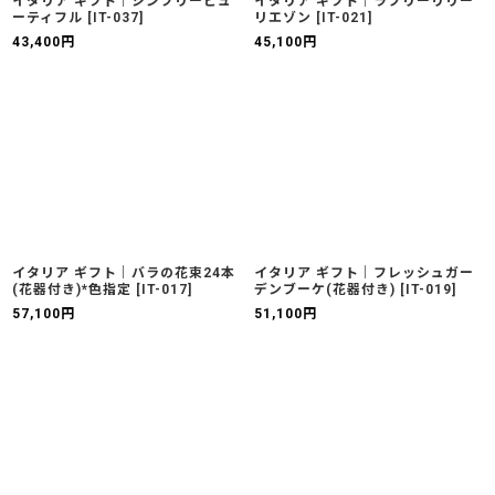
イタリア ギフト｜シンプリービュ
イタリア ギフト｜ラブリーリリー
ーティフル
[
IT-037
]
リエゾン
[
IT-021
]
43,400
円
45,100
円
イタリア ギフト｜バラの花束24本
イタリア ギフト｜フレッシュガー
(花器付き)*色指定
[
IT-017
]
デンブーケ(花器付き)
[
IT-019
]
57,100
円
51,100
円