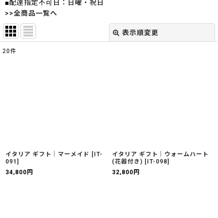
■配達指定不可日：日曜・祝日
>>全商品一覧へ
表示順変更
閉じる
20
件
表示数
:
並び順
:
絞り込む
イタリア ギフト｜マーメイド
[
IT-
イタリア ギフト｜ウォームハート
091
]
(花器付き)
[
IT-098
]
34,800
円
32,800
円