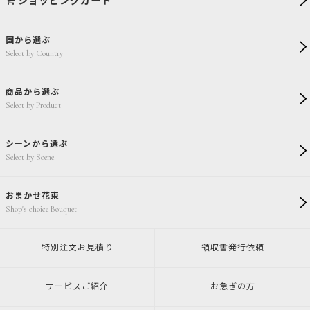
ショッピングカート
国から選ぶ
Select by Country
商品から選ぶ
Select by Product
シーンから選ぶ
Select by Scene
おまかせ花束
Shop's choice Bouquet
特別注文
お見積り
領収書発行
依頼
サービスご紹介
お急ぎの方