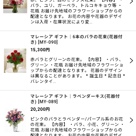
赤、ピンク、白のミックス花束。 【内容】 ・
バラ、ユリ、ガーベラ、トルコキキョウ等 ・
花瓶 お届け先地域のフラワーショップからの
配達となります。 お花の内容や花器のデザイ
ンは入荷・在庫状況により変…
マレーシア ギフト｜6本のバラの花束(花器付
き)
[
MY-090
]
15,300
円
赤バラとグリーンの花束。 【内容】 ・バラ、
グリーン ・花瓶 お届け先地域のフラワーショ
ップからの配達となります。 花器のデザイン
は異なることがあります。 * 誕生日 * 記念日 *
バレンタイ…
マレーシア ギフト｜ラベンダーキス(花器付
き)
[
MY-089
]
20,200
円
ピンクのバラとラベンダー/パープル系のお花
の花束。 【内容】 ・バラ、小花、グリーン ・
花瓶 お届け先地域のフラワーショップからの
配達となります。 お花の内容や花器のデザイ