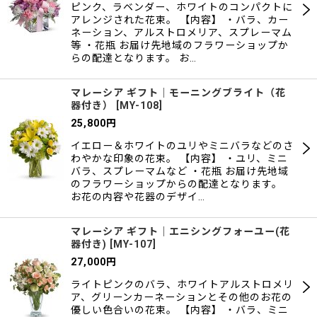
ピンク、ラベンダー、ホワイトのコンパクトに
アレンジされた花束。 【内容】 ・バラ、カー
ネーション、アルストロメリア、スプレーマム
等 ・花瓶 お届け先地域のフラワーショップか
らの配達となります。 お…
マレーシア ギフト｜モーニングブライト（花
器付き）
[
MY-108
]
25,800
円
イエロー＆ホワイトのユリやミニバラなどのさ
わやかな印象の花束。 【内容】 ・ユリ、ミニ
バラ、スプレーマムなど ・花瓶 お届け先地域
のフラワーショップからの配達となります。
お花の内容や花器のデザイ…
マレーシア ギフト｜エニシングフォーユー(花
器付き)
[
MY-107
]
27,000
円
ライトピンクのバラ、ホワイトアルストロメリ
ア、グリーンカーネーションとその他のお花の
優しい色合いの花束。 【内容】 ・バラ、ミニ