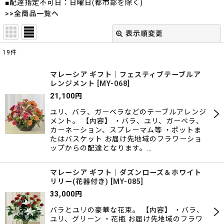
■配達指定不可日：日曜日(都市部を除く)
>>全商品一覧へ
表示順変更
閉じる
19
件
表示数
:
マレーシア ギフト｜フェスティブテーブルア
レンジメント
[
MY-068
]
並び順
:
21,100
円
ユリ、バラ、ガーベラなどのテーブルアレンジ
絞り込む
メント。 【内容】 ・バラ、ユリ、ガーベラ、
カーネーション、スプレーマム等 ・ポットま
たはバスケット お届け先地域のフラワーショ
ップからの配達となります。…
マレーシア ギフト｜ダズンローズ＆ホワイト
リリー(花器付き)
[
MY-085
]
33,000
円
バラとユリの豪華な花束。 【内容】 ・バラ、
ユリ、グリーン ・花瓶 お届け先地域のフラワ