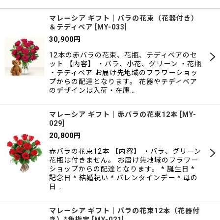
マレーシア ギフト｜バラの花束（花器付き）
＆テディベア
[
MY-033
]
30,900
円
12本の赤バラの花束、花瓶、テディベアのセ
ット 【内容】 ・バラ、小花、グリーン ・花瓶
・テディベア お届け先地域のフラワーショッ
プからの配達となります。 花器やテディベア
のデザインは入荷・在庫…
マレーシア ギフト｜赤バラの花束12本
[
MY-
029
]
20,800
円
赤バラの花束12本 【内容】 ・バラ、グリーン
花瓶は付きません。 お届け先地域のフラワー
ショップからの配達となります。 * 誕生日 *
記念日 * 結婚祝い * バレンタインデー * 母の
日 …
マレーシア ギフト｜バラの花束12本（花器付
き）*色指定
[
MY-021
]