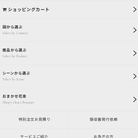
ショッピングカート
国から選ぶ
Select by Country
商品から選ぶ
Select by Product
シーンから選ぶ
Select by Scene
おまかせ花束
Shop's choice Bouquet
特別注文
お見積り
領収書発行
依頼
サービスご紹介
お急ぎの方