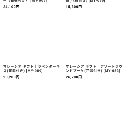
ー（花器付き）
[
MY-007
]
束(花器付き)
[
MY-090
]
24,100
円
15,300
円
マレーシア ギフト｜ラベンダーキ
マレーシア ギフト｜アソートラウ
ス(花器付き)
[
MY-089
]
ンドブーケ(花器付き)
[
MY-083
]
20,200
円
26,200
円