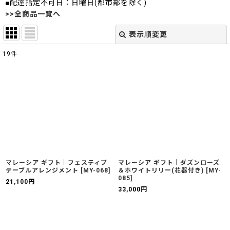
■配達指定不可日：日曜日(都市部を除く)
>>全商品一覧へ
表示順変更
閉じる
19
件
表示数
:
並び順
:
絞り込む
マレーシア ギフト｜フェスティブ
マレーシア ギフト｜ダズンローズ
テーブルアレンジメント
[
MY-068
]
＆ホワイトリリー(花器付き)
[
MY-
085
]
21,100
円
33,000
円