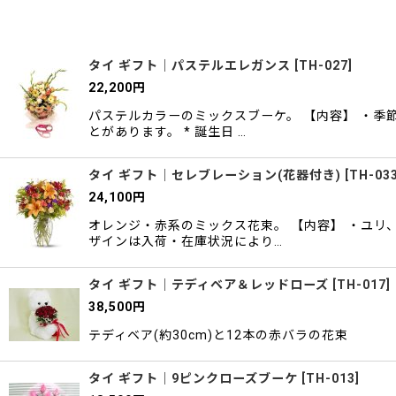
並び順
:
タイ ギフト｜パステルエレガンス
[
TH-027
]
22,200
円
パステルカラーのミックスブーケ。 【内容】 ・季
とがあります。 * 誕生日 …
タイ ギフト｜セレブレーション(花器付き)
[
TH-03
24,100
円
オレンジ・赤系のミックス花束。 【内容】 ・ユリ
ザインは入荷・在庫状況により…
タイ ギフト｜テディベア＆レッドローズ
[
TH-017
]
38,500
円
テディベア(約30cm)と12本の赤バラの花束
タイ ギフト｜9ピンクローズブーケ
[
TH-013
]