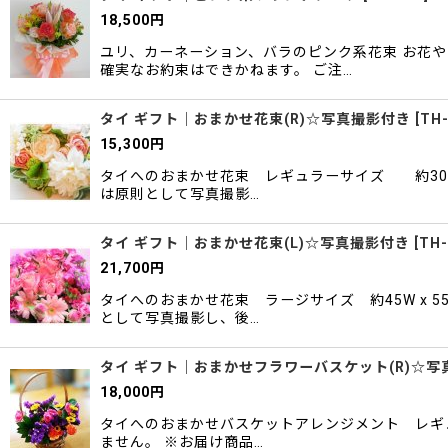
18,500
円
ユリ、カーネーション、バラのピンク系花束 お花
確実なお約束はできかねます。 ご注…
タイ ギフト｜おまかせ花束(R)☆写真撮影付き
[
TH-
15,300
円
タイへのおまかせ花束 レギュラーサイズ 約30W 
は原則として写真撮影…
タイ ギフト｜おまかせ花束(L)☆写真撮影付き
[
TH-
21,700
円
タイへのおまかせ花束 ラージサイズ 約45W x 
として写真撮影し、後…
タイ ギフト｜おまかせフラワーバスケット(R)☆写
18,000
円
タイへのおまかせバスケットアレンジメント レギュ
ません。 ※お届け商品…