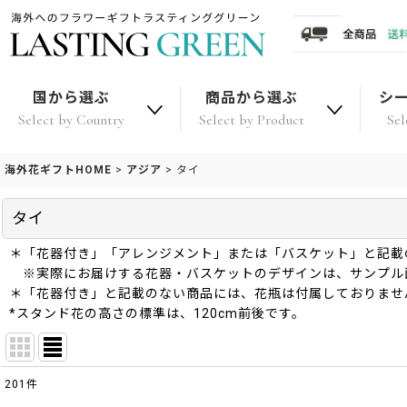
国から選ぶ
商品から選ぶ
シ
Select by Country
Select by Product
Sel
海外花ギフトHOME
>
アジア
>
タイ
タイ
＊「花器付き」「アレンジメント」または「バスケット」と記載
※実際にお届けする花器・バスケットのデザインは、サンプル
＊「花器付き」と記載のない商品には、花瓶は付属しておりませ
*スタンド花の高さの標準は、120cm前後です。
201
件
表示数
: