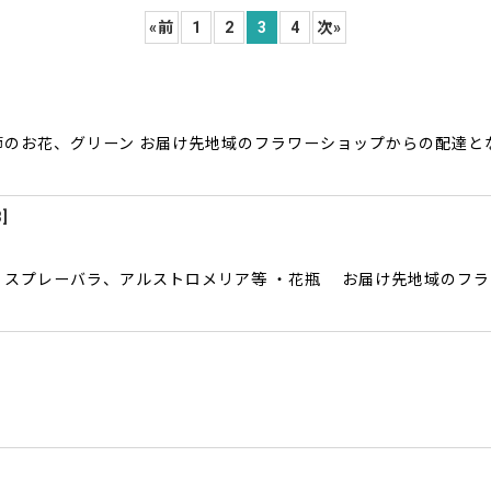
«
前
1
2
3
4
次
»
絞り込む
節のお花、グリーン お届け先地域のフラワーショップからの配達と
3
]
、スプレーバラ、アルストロメリア等 ・花瓶 お届け先地域のフ